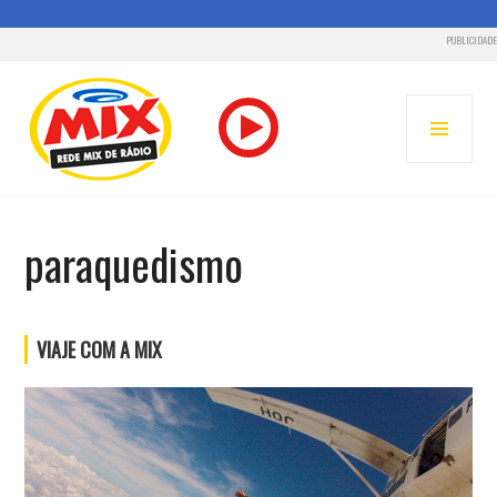
PUBLICIDADE
Pular
para
MENU
o
PRINC
conteúdo
RADIO MIX FM – REDE MIX
paraquedismo
VIAJE COM A MIX