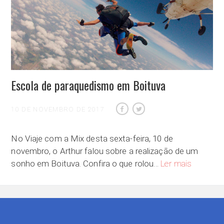
Escola de paraquedismo em Boituva
10 DE NOVEMBRO DE 2017
No Viaje com a Mix desta sexta-feira, 10 de
novembro, o Arthur falou sobre a realização de um
Escola de 
sonho em Boituva. Confira o que rolou…
Ler mais